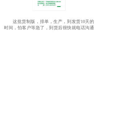
这批货制版，排单，生产，到发货10天的
时间，怕客户等急了，到货后很快就电话沟通
了，没想到回访过程却很顺利。毕竟塑料袋产
品质量才是关键。客户说：“好饭不怕晚，好货
愿意等”。
上一篇：
塑料精品购物袋定制包您满意
下一篇：
医药企业针对医疗垃圾袋询盘，多是给医院提供配套服
务
联系电话：18086700191（徐女士）
15860767297（辜女士）
电子邮箱：kim.xu@gtwpack.com
公司分布：深圳、苏州、厦门、安徽
深圳固特维环保新材料科技有限公司